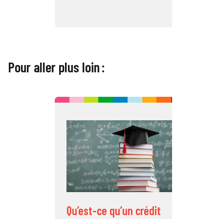
Pour aller plus loin :
C
é
l
Qu’est-ce qu’un crédit