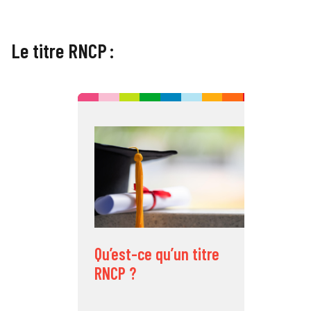
Le titre RNCP :
C
v
i
Qu’est-ce qu’un titre
RNCP ?