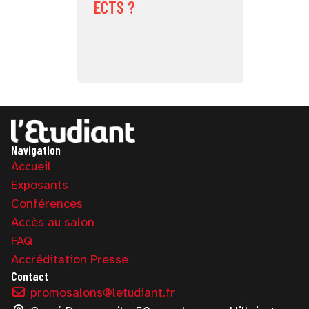
ECTS ?
Navigation
Accueil
Exposants
Conférences
Accès au salon
FAQ
Accréditation Presse
Contact
promosalons@letudiant.fr