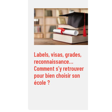
C
d
s
Labels, visas, grades,
reconnaissance…
Comment s’y retrouver
pour bien choisir son
école ?